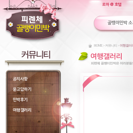
로마 @ 호텔
골뱅이민박 소
HOME > 커뮤니티 >
여행갤러
공지사항
묻고답하기
민박후기
여행갤러리