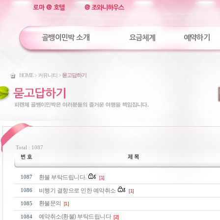
로마 @ 호텔
@ 조와니하우스
골뱅이민박 소개
요금체계
예약하기
HOME > 커뮤니티 >
묻고답하기
Total : 1087
환불 부탁드립니다.
1087
[1]
비행기 결항으로 인한 예약취소
1086
[1]
환불문의
1085
[1]
예약취소(환불) 부탁드립니다
1084
[2]