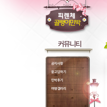
공지사항
묻고답하기
민박후기
여행갤러리