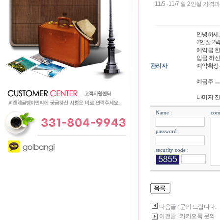
11/5 -11/7 일 2인실 
안녕하세
2인실 2
예약금 한화
입금 하신
관리자
예약확정
예금주 ㅡ 
나머지 
Name :
com
password :
security code :
다음글
: 문의 드립니다.
이전글
: 카카오톡 문의