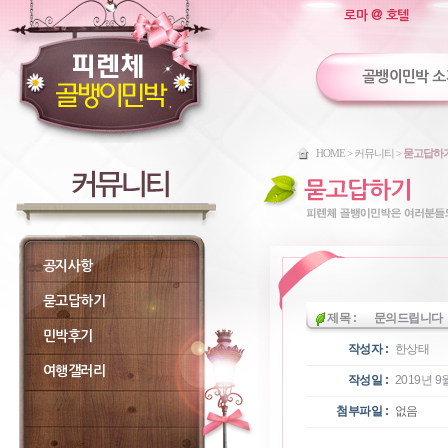
로마 @ 호텔
골뱅이민박 소
HOME > 커뮤니티 >
묻고답하
공지사항
묻고답하기
제목 :
문의드립니다
민박후기
작성자 :
한상태
여행갤러리
작성일 :
2019년 9월
첨부파일 :
없음