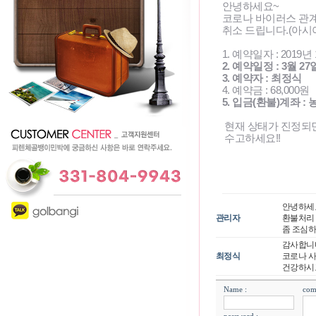
안녕하세요~
코로나 바이러스 관
취소 드립니다.(아
1. 예약일자 : 2019년
2. 예약일정 : 3월 27
3. 예약자 : 최정식
4. 예약금 : 68,000원
5. 입금(환불)계좌 : 농
현재 상태가 진정되
수고하세요!!
안녕하세
관리자
환불처리
좀 조심
감사합니
최정식
코로나 사
건강하시
Name :
com