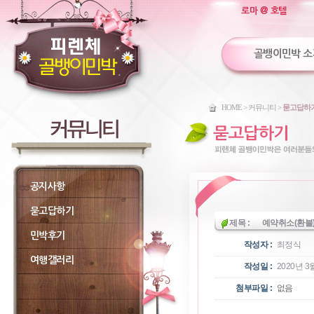
로마 @ 호텔
골뱅이민박 소
HOME > 커뮤니티 >
묻고답하
공지사항
묻고답하기
제목 :
예약취소(환불
민박후기
작성자 :
최정식
여행갤러리
작성일 :
2020년 3월
첨부파일 :
없음